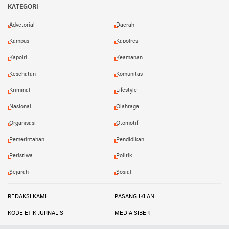
KATEGORI
Advetorial
Daerah
Kampus
Kapolres
Kapolri
Keamanan
Kesehatan
Komunitas
Kriminal
Lifestyle
Nasional
Olahraga
Organisasi
Otomotif
Pemerintahan
Pendidikan
Peristiwa
Politik
Sejarah
Sosial
REDAKSI KAMI
PASANG IKLAN
KODE ETIK JURNALIS
MEDIA SIBER