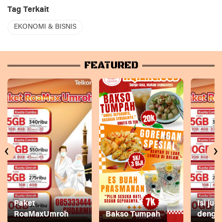
Tag Terkait
EKONOMI & BISNIS
FEATURED
‹
›
Paket
Isi ju
RoaMaxUmroh
Bakso Tumpah
dengan