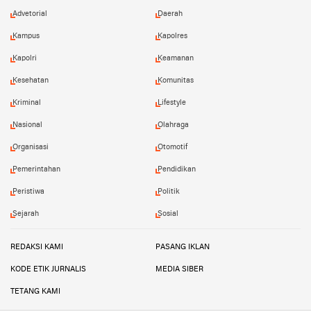
Advetorial
Daerah
Kampus
Kapolres
Kapolri
Keamanan
Kesehatan
Komunitas
Kriminal
Lifestyle
Nasional
Olahraga
Organisasi
Otomotif
Pemerintahan
Pendidikan
Peristiwa
Politik
Sejarah
Sosial
REDAKSI KAMI
PASANG IKLAN
KODE ETIK JURNALIS
MEDIA SIBER
TETANG KAMI