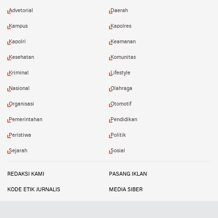
Advetorial
Daerah
Kampus
Kapolres
Kapolri
Keamanan
Kesehatan
Komunitas
Kriminal
Lifestyle
Nasional
Olahraga
Organisasi
Otomotif
Pemerintahan
Pendidikan
Peristiwa
Politik
Sejarah
Sosial
REDAKSI KAMI
PASANG IKLAN
KODE ETIK JURNALIS
MEDIA SIBER
TETANG KAMI