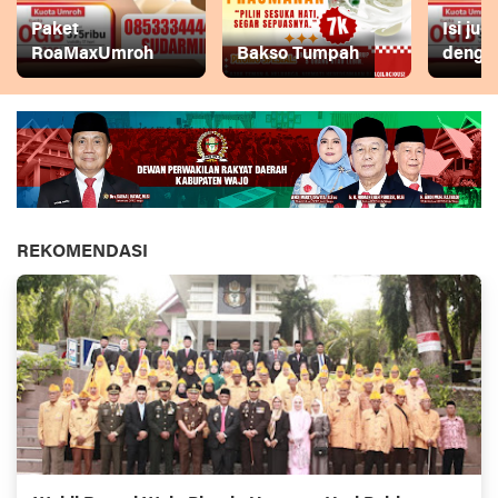
Paket
Isi ju
RoaMaxUmroh
Bakso Tumpah
dengan
REKOMENDASI