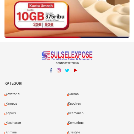
CONNECT WITH US
Facebook
Instagram
Twitter
YouTube
YouTube
KATEGORI
Advetorial
Daerah
Kampus
Kapolres
Kapolri
Keamanan
Kesehatan
Komunitas
Kriminal
Lifestyle