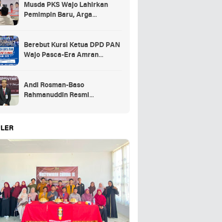
Musda PKS Wajo Lahirkan
Pemimpin Baru, Arga
Prasetya Bawa Semangat
Anak Muda
Berebut Kursi Ketua DPD PAN
Wajo Pasca-Era Amran
Mahmud di Arena Musda VI
Andi Rosman-Baso
Rahmanuddin Resmi
Ditetapkan sebagai Bupati dan
Wakil Bupati Wajo Terpilih
LER