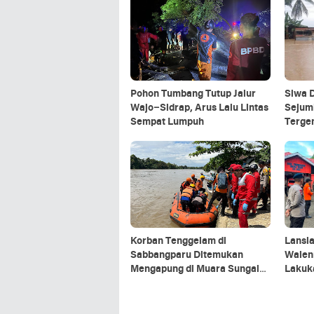
Pohon Tumbang Tutup Jalur
Siwa D
Wajo–Sidrap, Arus Lalu Lintas
Sejum
Sempat Lumpuh
Terge
Korban Tenggelam di
Lansia
Sabbangparu Ditemukan
Walen
Mengapung di Muara Sungai
Lakuk
Latonro Bone