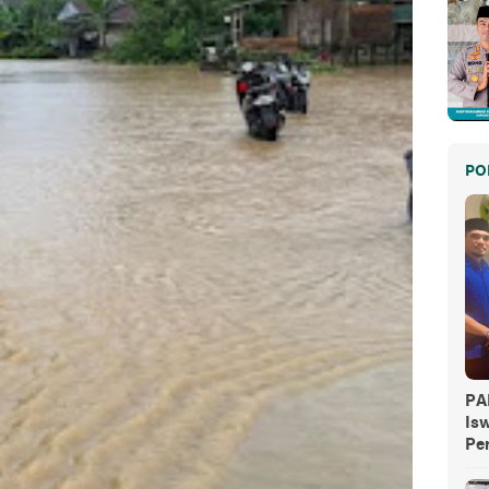
PO
PA
Is
Pe