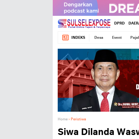
DPRD
DAER
INDEKS
Desa
Event
Paja
Home
›
Peristiwa
Siwa Dilanda Wasw