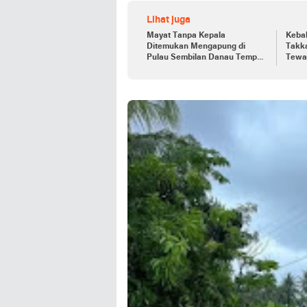
Lihat juga
Mayat Tanpa Kepala
Keba
Ditemukan Mengapung di
Takka
Pulau Sembilan Danau Tempe,
Tewas
Polisi Lakukan Olah TKP