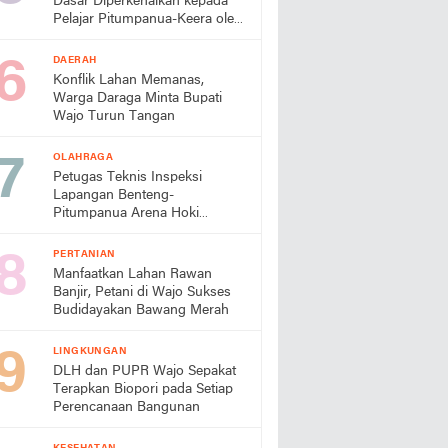
Dasar Diperkenalkan kepada
Pelajar Pitumpanua-Keera oleh
Mahasiswa KKN Unhas di
Wajo
DAERAH
Konflik Lahan Memanas,
Warga Daraga Minta Bupati
Wajo Turun Tangan
OLAHRAGA
Petugas Teknis Inspeksi
Lapangan Benteng-
Pitumpanua Arena Hoki
Porprov Sulsel XVIII/2026
PERTANIAN
Manfaatkan Lahan Rawan
Banjir, Petani di Wajo Sukses
Budidayakan Bawang Merah
LINGKUNGAN
DLH dan PUPR Wajo Sepakat
Terapkan Biopori pada Setiap
Perencanaan Bangunan