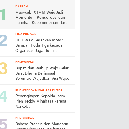
DAERAH
Musycab IX IMM Wajo Jadi
Momentum Konsolidasi dan
Lahirkan Kepemimpinan Baru
Andi Ummul Resky Lutfiah
LINGKUNGAN
DLH Wajo Serahkan Motor
Sampah Roda Tiga kepada
Organisasi Jaga Bumi,
Apresiasi Keberhasilan
Gerakan PISOTA'
PEMERINTAH
Bupati dan Wabup Wajo Gelar
Salat Dhuha Berjamaah
Serentak, Wujudkan Visi Wajo
Religius
IRJEN TEDDY MINAHASA PUTRA
Penangkapan Kapolda Jatim
Irjen Teddy Minahasa karena
Narkoba
PENDIDIKAN
Bahasa Prancis dan Mandarin