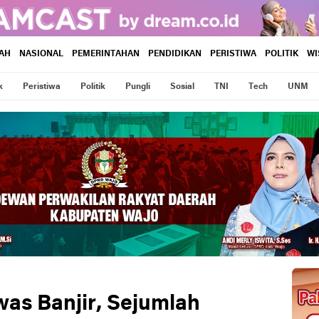
AH
NASIONAL
PEMERINTAHAN
PENDIDIKAN
PERISTIWA
POLITIK
WI
k
Peristiwa
Politik
Pungli
Sosial
TNI
Tech
UNM
as Banjir, Sejumlah