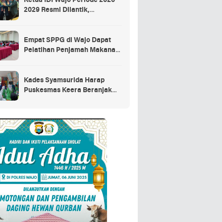
Ketua IDI Wajo Periode 2026–
2029 Resmi Dilantik,
Tekankan Profesionalisme
dan Adaptasi Teknologi
Kesehatan
Empat SPPG di Wajo Dapat
Pelatihan Penjamah Makanan,
Dinkes Tekankan Keamanan
dan Higiene Pangan
Kades Syamsurida Harap
Puskesmas Keera Beranjak
dari Strata Madya
Pascareakreditasi 2023