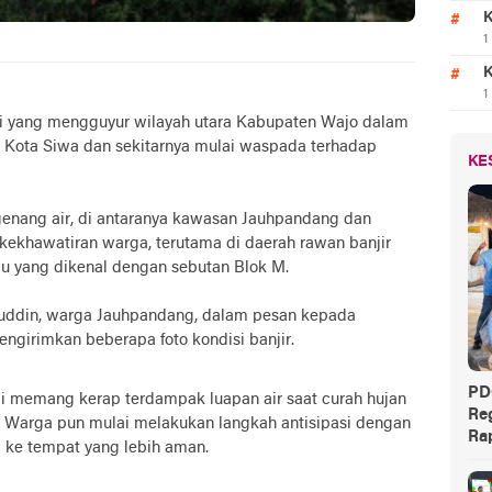
K
1
K
1
gi yang mengguyur wilayah utara Kabupaten Wajo dalam
 Kota Siwa dan sekitarnya mulai waspada terhadap
KE
genang air, di antaranya kawasan Jauhpandang dan
kekhawatiran warga, terutama di daerah rawan banjir
u yang dikenal dengan sebutan Blok M.
anuddin, warga Jauhpandang, dalam pesan kepada
ngirimkan beberapa foto kondisi banjir.
PD
ai memang kerap terdampak luapan air saat curah hujan
Reg
. Warga pun mulai melakukan langkah antisipasi dengan
Rap
ke tempat yang lebih aman.