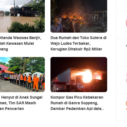
ilanda Waswas Banjir,
Dua Rumah dan Toko Sutera di
lah Kawasan Mulai
Wajo Ludes Terbakar,
nang
Kerugian Ditaksir Rp2 Miliar
 Hanyut di Anak Sungai
Kompor Gas Picu Kebakaran
nae, Tim SAR Masih
Rumah di Ganra Soppeng,
an Pencarian
Damkar Padamkan Api dalam
10 Menit