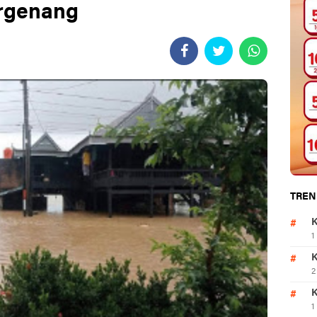
rgenang
TREN
K
1
K
2
K
1