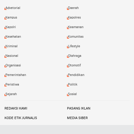
Advetorial
Daerah
Kampus
Kapolres
Kapolri
Keamanan
Kesehatan
Komunitas
Kriminal
Lifestyle
Nasional
Olahraga
Organisasi
Otomotif
Pemerintahan
Pendidikan
Peristiwa
Politik
Sejarah
Sosial
REDAKSI KAMI
PASANG IKLAN
KODE ETIK JURNALIS
MEDIA SIBER
TETANG KAMI