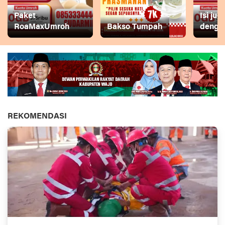
Paket
Isi ju
RoaMaxUmroh
Bakso Tumpah
dengan
REKOMENDASI