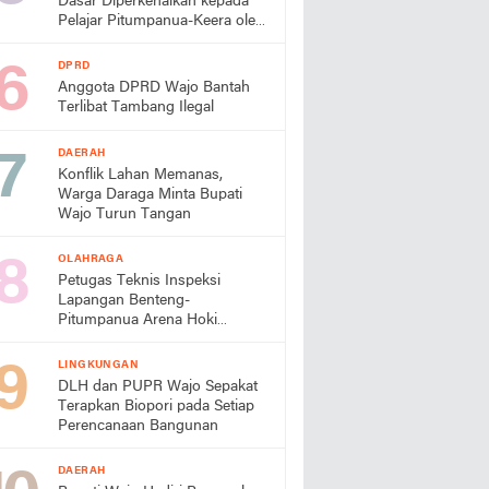
Dasar Diperkenalkan kepada
Pelajar Pitumpanua-Keera oleh
Mahasiswa KKN Unhas di
Wajo
DPRD
Anggota DPRD Wajo Bantah
Terlibat Tambang Ilegal
DAERAH
Konflik Lahan Memanas,
Warga Daraga Minta Bupati
Wajo Turun Tangan
OLAHRAGA
Petugas Teknis Inspeksi
Lapangan Benteng-
Pitumpanua Arena Hoki
Porprov Sulsel XVIII/2026
LINGKUNGAN
DLH dan PUPR Wajo Sepakat
Terapkan Biopori pada Setiap
Perencanaan Bangunan
DAERAH