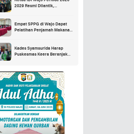
Ketua IDI Wajo Periode 2026–
2029 Resmi Dilantik,
Tekankan Profesionalisme
dan Adaptasi Teknologi
Kesehatan
Empat SPPG di Wajo Dapat
Pelatihan Penjamah Makanan,
Dinkes Tekankan Keamanan
dan Higiene Pangan
Kades Syamsurida Harap
Puskesmas Keera Beranjak
dari Strata Madya
Pascareakreditasi 2023