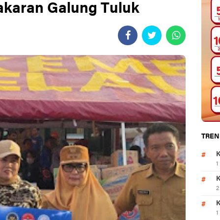
akaran Galung Tuluk
TREN
K
1
K
2
K
1