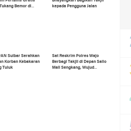
m Pertalite Gratis
Bhayangkari Bagikan Takjil
 Tukang Bemor di
kepada Pengguna Jalan
ang Saat Ramadan
AN Sulbar Serahkan
Sat Reskrim Polres Wajo
an Korban Kebakaran
Berbagi Takjil di Depan Sallo
g Tuluk
Mall Sengkang, Wujud
Kepedulian di Bulan Ramadan