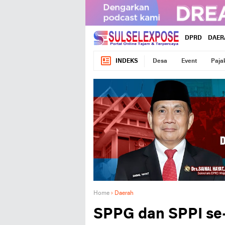
DPRD
DAER
INDEKS
Desa
Event
Paja
Home
›
Daerah
SPPG dan SPPI se