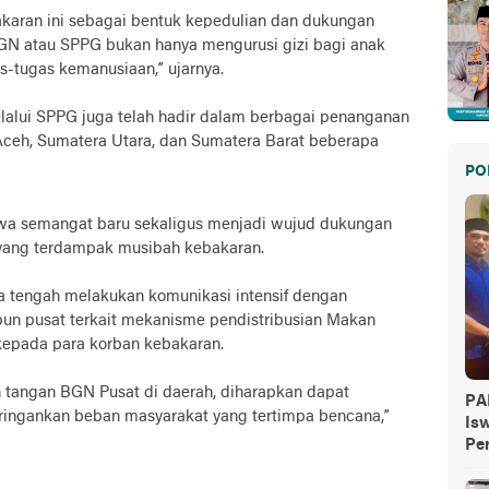
akaran ini sebagai bentuk kepedulian dan dukungan
GN atau SPPG bukan hanya mengurusi gizi bagi anak
as-tugas kemanusiaan,” ujarnya.
lui SPPG juga telah hadir dalam berbagai penanganan
i Aceh, Sumatera Utara, dan Sumatera Barat beberapa
PO
wa semangat baru sekaligus menjadi wujud dukungan
 yang terdampak musibah kebakaran.
uga tengah melakukan komunikasi intensif dengan
pun pusat terkait mekanisme pendistribusian Makan
kepada para korban kebakaran.
 tangan BGN Pusat di daerah, diharapkan dapat
PA
ngankan beban masyarakat yang tertimpa bencana,”
Is
Pe