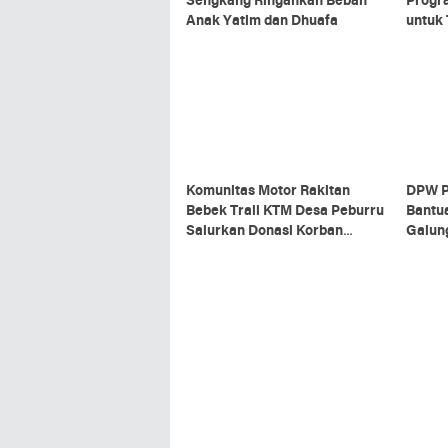
Sengkang Ringankan Beban
Progra
Anak Yatim dan Dhuafa
untuk
Sengk
Komunitas Motor Rakitan
DPW P
Bebek Trail KTM Desa Peburru
Bantu
Salurkan Donasi Korban
Galun
Kebakaran Galung Tulu