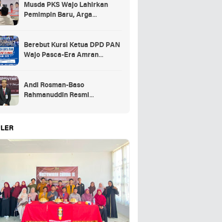
Musda PKS Wajo Lahirkan
Pemimpin Baru, Arga
Prasetya Bawa Semangat
Anak Muda
Berebut Kursi Ketua DPD PAN
Wajo Pasca-Era Amran
Mahmud di Arena Musda VI
Andi Rosman-Baso
Rahmanuddin Resmi
Ditetapkan sebagai Bupati dan
Wakil Bupati Wajo Terpilih
LER