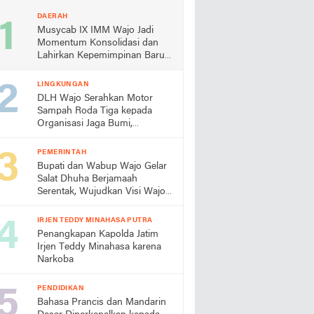
DAERAH
Musycab IX IMM Wajo Jadi
Momentum Konsolidasi dan
Lahirkan Kepemimpinan Baru
Andi Ummul Resky Lutfiah
LINGKUNGAN
DLH Wajo Serahkan Motor
Sampah Roda Tiga kepada
Organisasi Jaga Bumi,
Apresiasi Keberhasilan
Gerakan PISOTA'
PEMERINTAH
Bupati dan Wabup Wajo Gelar
Salat Dhuha Berjamaah
Serentak, Wujudkan Visi Wajo
Religius
IRJEN TEDDY MINAHASA PUTRA
Penangkapan Kapolda Jatim
Irjen Teddy Minahasa karena
Narkoba
PENDIDIKAN
Bahasa Prancis dan Mandarin