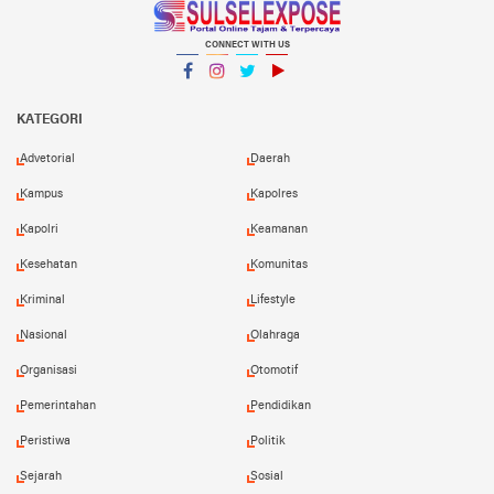
CONNECT WITH US
Facebook
Instagram
Twitter
YouTube
YouTube
KATEGORI
Advetorial
Daerah
Kampus
Kapolres
Kapolri
Keamanan
Kesehatan
Komunitas
Kriminal
Lifestyle
Nasional
Olahraga
Organisasi
Otomotif
Pemerintahan
Pendidikan
Peristiwa
Politik
Sejarah
Sosial