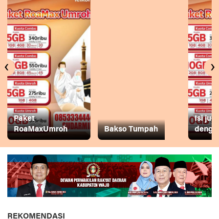
‹
›
Paket
Isi ju
RoaMaxUmroh
Bakso Tumpah
dengan
REKOMENDASI