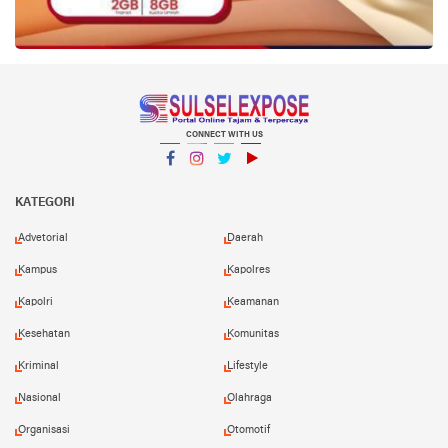
CONNECT WITH US
Facebook
Instagram
Twitter
YouTube
YouTube
KATEGORI
Advetorial
Daerah
Kampus
Kapolres
Kapolri
Keamanan
Kesehatan
Komunitas
Kriminal
Lifestyle
Nasional
Olahraga
Organisasi
Otomotif