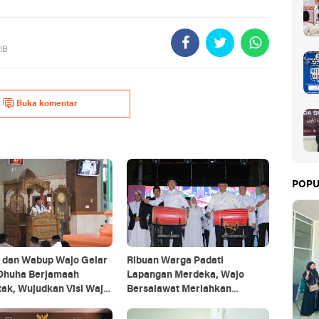
IB
Buka komentar
POPU
i dan Wabup Wajo Gelar
Ribuan Warga Padati
 Dhuha Berjamaah
Lapangan Merdeka, Wajo
ak, Wujudkan Visi Wajo
Bersalawat Meriahkan
us
Festival Danau Tempe 2025