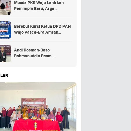
Musda PKS Wajo Lahirkan
Pemimpin Baru, Arga
Prasetya Bawa Semangat
Anak Muda
Berebut Kursi Ketua DPD PAN
Wajo Pasca-Era Amran
Mahmud di Arena Musda VI
Andi Rosman-Baso
Rahmanuddin Resmi
Ditetapkan sebagai Bupati dan
Wakil Bupati Wajo Terpilih
LER