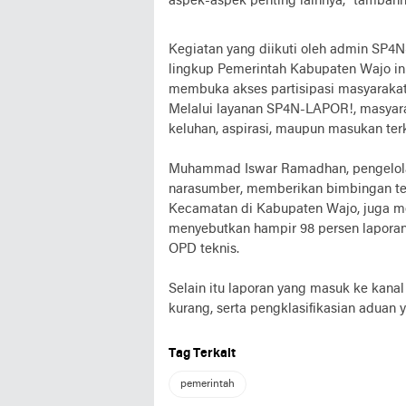
aspek-aspek penting lainnya,’’ tambahn
Kegiatan yang diikuti oleh admin SP4
lingkup Pemerintah Kabupaten Wajo in
membuka akses partisipasi masyaraka
Melalui layanan SP4N-LAPOR!, masyar
keluhan, aspirasi, maupun masukan ter
Muhammad Iswar Ramadhan, pengelola
narasumber, memberikan bimbingan te
Kecamatan di Kabupaten Wajo, juga m
menyebutkan hampir 98 persen laporan
OPD teknis.
Selain itu laporan yang masuk ke kanal
kurang, serta pengklasifikasian aduan 
Tag Terkait
pemerintah