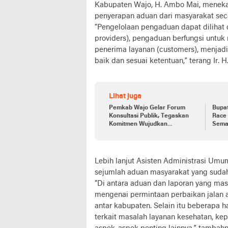
Kabupaten Wajo, H. Ambo Mai, meneka
penyerapan aduan dari masyarakat seca
“Pengelolaan pengaduan dapat dilihat d
providers), pengaduan berfungsi untuk
penerima layanan (customers), menjad
baik dan sesuai ketentuan,” terang Ir. 
Lihat juga
Pemkab Wajo Gelar Forum
Bupat
Konsultasi Publik, Tegaskan
Race
Komitmen Wujudkan
Sema
Kabupaten Layak Anak
Dana
Lebih lanjut Asisten Administrasi Um
sejumlah aduan masyarakat yang sudah
‘‘Di antara aduan dan laporan yang mas
mengenai permintaan perbaikan jalan a
antar kabupaten. Selain itu beberapa 
terkait masalah layanan kesehatan, ke