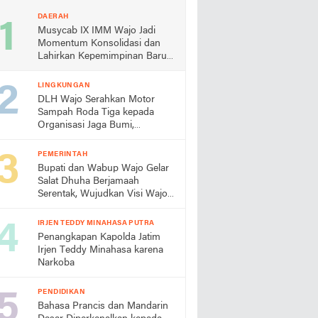
DAERAH
Musycab IX IMM Wajo Jadi
Momentum Konsolidasi dan
Lahirkan Kepemimpinan Baru
Andi Ummul Resky Lutfiah
LINGKUNGAN
DLH Wajo Serahkan Motor
Sampah Roda Tiga kepada
Organisasi Jaga Bumi,
Apresiasi Keberhasilan
Gerakan PISOTA'
PEMERINTAH
Bupati dan Wabup Wajo Gelar
Salat Dhuha Berjamaah
Serentak, Wujudkan Visi Wajo
Religius
IRJEN TEDDY MINAHASA PUTRA
Penangkapan Kapolda Jatim
Irjen Teddy Minahasa karena
Narkoba
PENDIDIKAN
Bahasa Prancis dan Mandarin