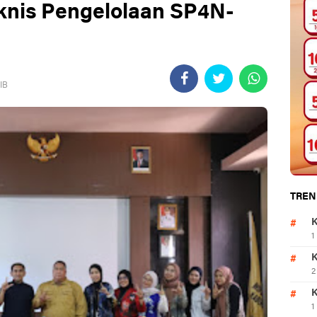
nis Pengelolaan SP4N-
IB
TREN
K
1
K
2
K
1