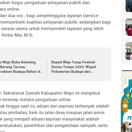
nkan fungsi pengaduan pelayanan publik dan
ra online.
ari dua sisi : bagi penyelenggara layanan (service
 memperbaiki kualitas pelayanan publik; sedangkan bagi
i sarana utama untuk memperoleh layanan yang lebih
H. Ambo Mai, M.Si.
i Wajo Buka Katinting
Bupati Wajo Tutup Festival
 Karang Taruna,
Danau Tempe 2025: Wujud
rakkan Budaya Bahari di
Pelestarian Budaya dan
u Tempe
Potensi Wisata
um Sekretariat Daerah Kabupaten Wajo ini menyebut
 terserap melalui pengaduan online.
uk hingga saat ini, aduan dan aspirasi terbanyak adalah
tau jembatan, baik itu jalan desa maupun jalan poros
hal yang menjadi aduan/aspirasi masyarakat adalah
pendudukan, penertiban dan pengelolaan sampah, serta