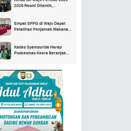
Ketua IDI Wajo Periode 2026–
2029 Resmi Dilantik,
Tekankan Profesionalisme
dan Adaptasi Teknologi
Kesehatan
Empat SPPG di Wajo Dapat
Pelatihan Penjamah Makanan,
Dinkes Tekankan Keamanan
dan Higiene Pangan
Kades Syamsurida Harap
Puskesmas Keera Beranjak
dari Strata Madya
Pascareakreditasi 2023