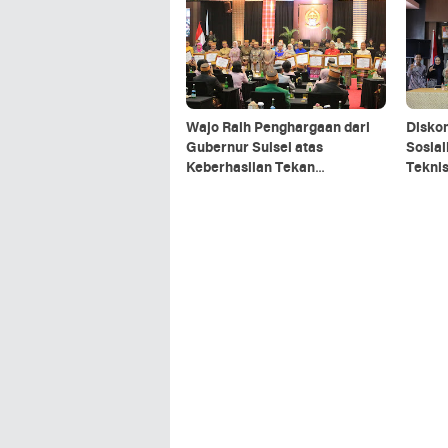
Wajo Raih Penghargaan dari
Diskom
Gubernur Sulsel atas
Sosia
Keberhasilan Tekan
Tekni
Kemiskinan dan Entaskan
LAPOR
Desa Tertinggal