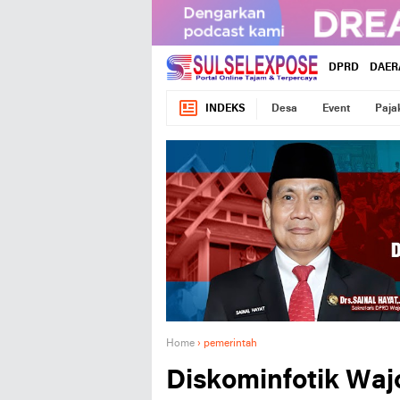
DPRD
DAER
INDEKS
Desa
Event
Paja
Home
›
pemerintah
Diskominfotik Wajo