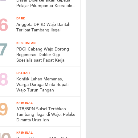
Dasar Diperkenalkan kepada
Pelajar Pitumpanua-Keera oleh
Mahasiswa KKN Unhas di
Wajo
DPRD
Anggota DPRD Wajo Bantah
Terlibat Tambang Ilegal
KESEHATAN
PDGI Cabang Wajo Dorong
Regenerasi Dokter Gigi
Spesialis saat Rapat Kerja
DAERAH
Konflik Lahan Memanas,
Warga Daraga Minta Bupati
Wajo Turun Tangan
KRIMINAL
ATR/BPN Sulsel Tertibkan
Tambang Ilegal di Wajo, Pelaku
Diminta Urus Izin
KRIMINAL